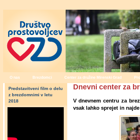
Main menu
O nas
Brezdomci
Center za družine Mirenski Grad
Pro
Dnevni center za 
Predstavitveni film o delu
z brezdomnimi v letu
V dnevnem centru za brezd
2018
vsak lahko sprejet in najd