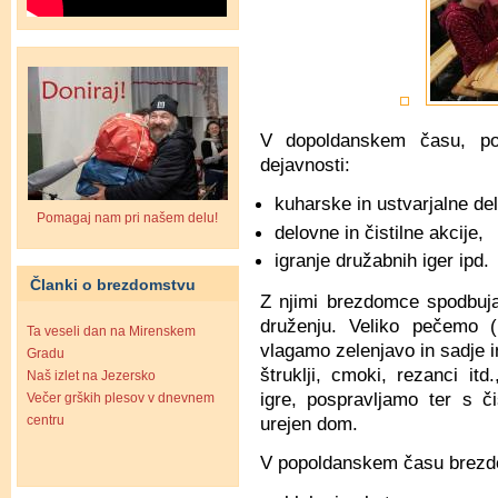
V dopoldanskem času, po 
dejavnosti:
kuharske in ustvarjalne de
Pomagaj nam pri našem delu!
delovne in čistilne akcije,
igranje družabnih iger ipd.
Članki o brezdomstvu
Z njimi brezdomce spodbuja
druženju. Veliko pečemo (k
Ta veseli dan na Mirenskem
vlagamo zelenjavo in sadje in
Gradu
štruklji, cmoki, rezanci it
Naš izlet na Jezersko
igre, pospravljamo ter s či
Večer grških plesov v dnevnem
urejen dom.
centru
V popoldanskem času brez