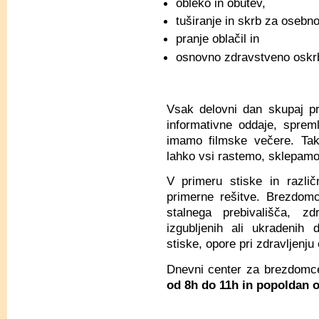
obleko in obutev,
tuširanje in skrb za osebno
pranje oblačil in
osnovno zdravstveno oskr
Vsak delovni dan skupaj p
informativne oddaje, sprem
imamo filmske večere. Ta
lahko vsi rastemo, sklepamo 
V primeru stiske in razli
primerne rešitve. Brezdom
stalnega prebivališča, z
izgubljenih ali ukradenih
stiske, opore pri zdravljenju 
Dnevni center za brezdomc
od 8h do 11h
in popoldan o